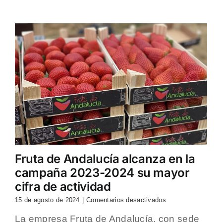
por
el
crecimiento
de
sus
exportaciones
y
la
apertura
de
nuevos
mercados
Fruta de Andalucía alcanza en la
campaña 2023-2024 su mayor
cifra de actividad
en
15 de agosto de 2024
|
Comentarios desactivados
Fruta
La empresa Fruta de Andalucía, con sede
de