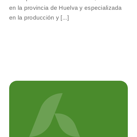
Andalucía
en la provincia de Huelva y especializada
alcanza
en
en la producción y [...]
la
campaña
2023-
2024
su
mayor
cifra
de
actividad