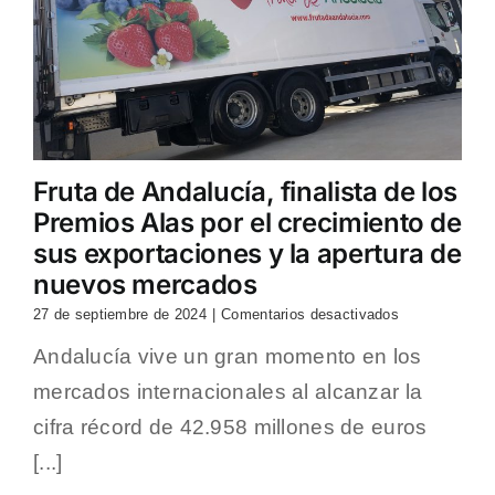
sus
primeros
10
años
Fruta de Andalucía, finalista de los
Premios Alas por el crecimiento de
sus exportaciones y la apertura de
nuevos mercados
en
27 de septiembre de 2024
|
Comentarios desactivados
Fruta
Andalucía vive un gran momento en los
de
Andalucía,
mercados internacionales al alcanzar la
finalista
de
cifra récord de 42.958 millones de euros
los
[...]
Premios
Alas