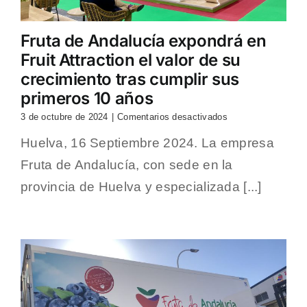
Fruta de Andalucía expondrá en
Fruit Attraction el valor de su
crecimiento tras cumplir sus
primeros 10 años
en
3 de octubre de 2024
|
Comentarios desactivados
Fruta
Huelva, 16 Septiembre 2024. La empresa
de
Andalucía
Fruta de Andalucía, con sede en la
expondrá
en
provincia de Huelva y especializada [...]
Fruit
Attraction
el
valor
de
su
crecimiento
tras
cumplir